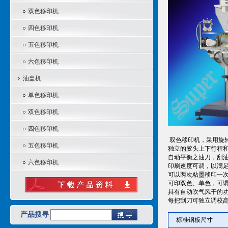
双色移印机
四色移印机
五色移印机
六色移印机
油盅机
单色移印机
双色移印机
四色移印机
双色移印机，采用旋
五色移印机
独立的胶头上下行程
自动平衡之油刀，刮
六色移印机
印刷速度可调，以满
可以两次粘墨移印一
可印双色、单色，可
具有自动吹气风干的
每把刮刀可独立调校
产品搜寻
标准钢板尺寸