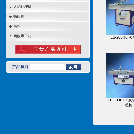
火焰处理机
晒版机
烤箱
网版烘干箱
EB-200HC 
产品搜寻
EB-300HCA 
理机